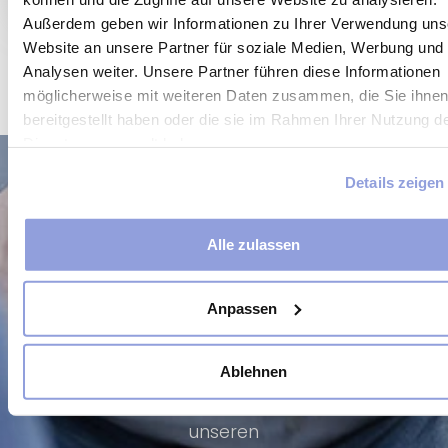
Außerdem geben wir Informationen zu Ihrer Verwendung uns
Rufen Sie uns für weitere
Website an unsere Partner für soziale Medien, Werbung und
Informationen an
Analysen weiter. Unsere Partner führen diese Informationen
möglicherweise mit weiteren Daten zusammen, die Sie ihne
bereitgestellt haben oder die sie im Rahmen Ihrer Nutzung d
Dienste gesammelt haben.
Bringen
KONTAKTIERE
Sie Ihr
SIE UNS
Details zeigen
Leben auf
den
Alle zulassen
richtigen
Weg Rufen Sie
Anpassen
uns an und
vereinbaren
Ablehnen
Sie einen
Termin mit
unseren