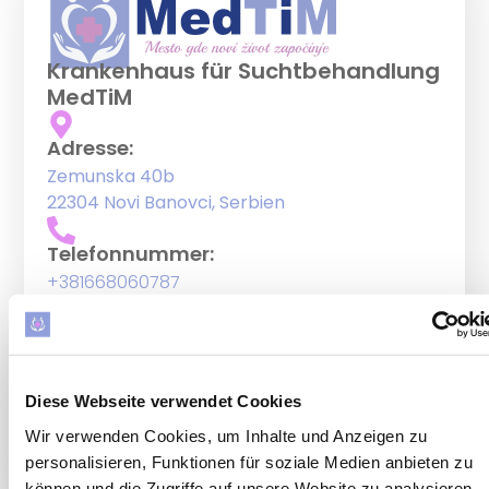
Krankenhaus für Suchtbehandlung
MedTiM
Adresse:
Zemunska 40b
22304 Novi Banovci, Serbien
Telefonnummer:
+381668060787
Info:
info@medtim.de
Diese Webseite verwendet Cookies
Arbeitszeiten:
Wir verwenden Cookies, um Inhalte und Anzeigen zu
Arbeitszeiten und Empfang der Patienten
personalisieren, Funktionen für soziale Medien anbieten zu
täglich von 00-24h
können und die Zugriffe auf unsere Website zu analysieren.